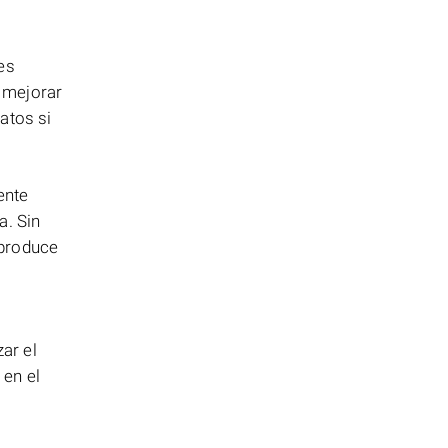
es
 mejorar
atos si
ente
a. Sin
 produce
ar el
 en el