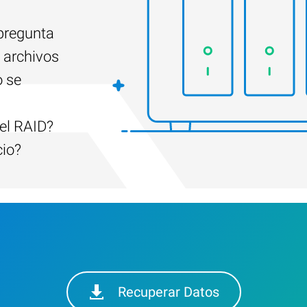
 pregunta
 archivos
o se
el RAID?
cio?
Recuperar Datos