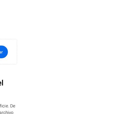
ar
el
icie. De
archivo