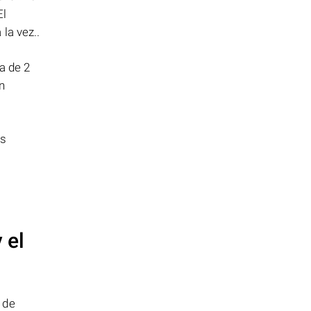
El
la vez..
a de 2
n
us
 el
 de