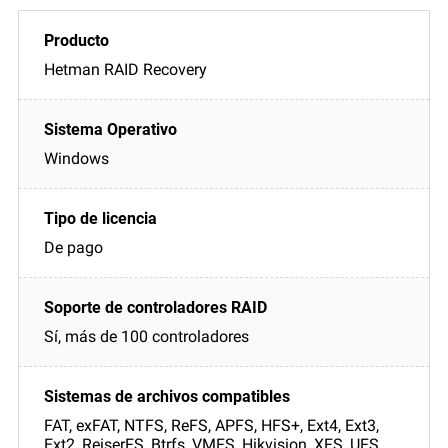
Hetman RAID Recovery
Windows
De pago
Sí, más de 100 controladores
FAT, exFAT, NTFS, ReFS, APFS, HFS+, Ext4, Ext3,
Ext2, ReiserFS, Btrfs, VMFS, Hikvision, XFS, UFS,