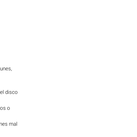
unes,
el disco
tos o
ones mal