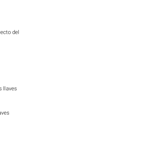
recto del
 llaves
laves