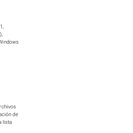
1,
),
 Windows
archivos
bación de
 lista