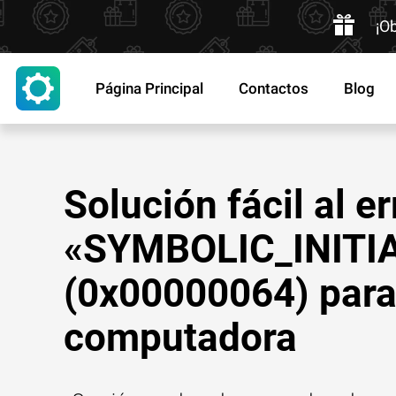
¡O
Página Principal
Contactos
Blog
Solución fácil al er
«SYMBOLIC_INITI
(0x00000064) para
computadora