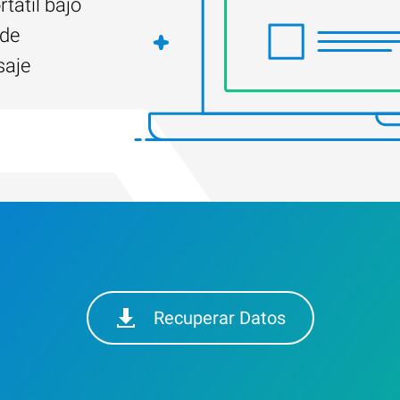
tátil bajo
 de
saje
Recuperar Datos