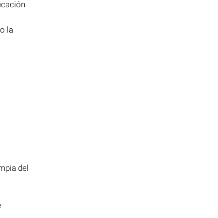
icación
o la
impia del
e