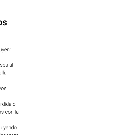
os
uyen:
sea al
lí.
vos
rdida o
as con la
cluyendo