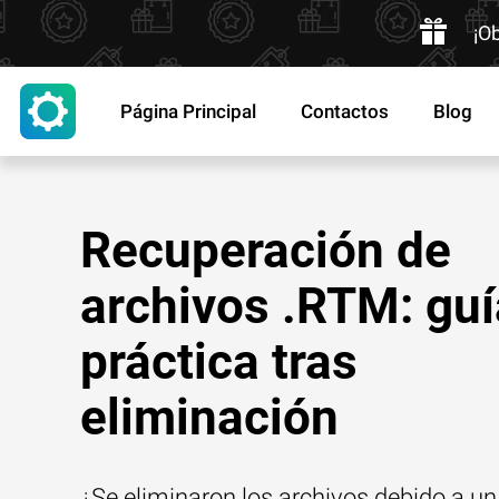
¡O
Página Principal
Contactos
Blog
Recuperación de
archivos .RTM: guí
práctica tras
eliminación
¿Se eliminaron los archivos debido a un 