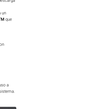
 descarga
a un
TM
que
con
uso a
 sistema.