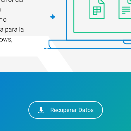
o
ómo
a para la
dows,
Recuperar Datos