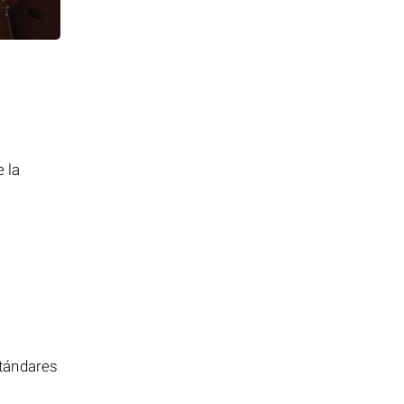
a
 la
stándares