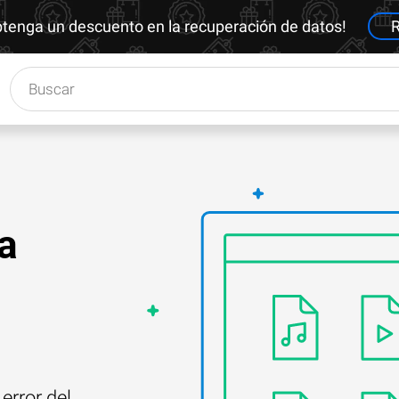
btenga un descuento en la recuperación de datos!
R
a
error del