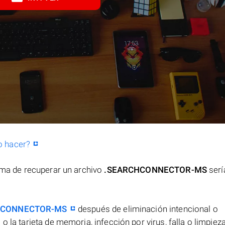
o hacer?
orma de recuperar un archivo
.SEARCHCONNECTOR-MS
serí
HCONNECTOR-MS
después de eliminación intencional o
o la tarjeta de memoria, infección por virus, falla o limpiez