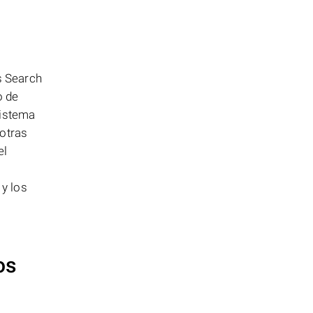
s Search
o de
sistema
otras
el
y los
os