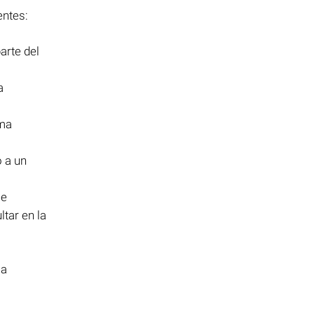
entes:
arte del
a
ema
 a un
se
tar en la
la