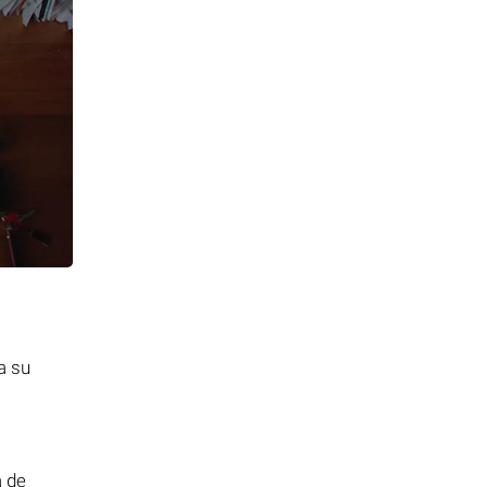
a su
a de