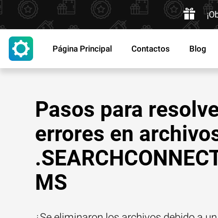
¡O
Página Principal
Contactos
Blog
Pasos para resolve
errores en archivo
.SEARCHCONNEC
MS
¿Se eliminaron los archivos debido a un 