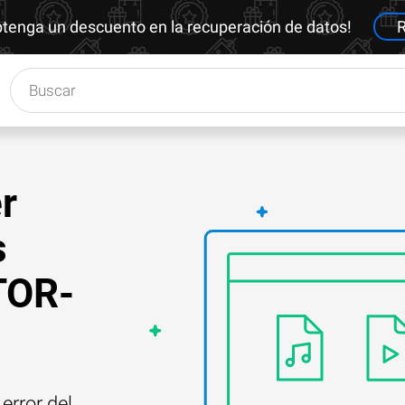
btenga un descuento en la recuperación de datos!
R
r
s
TOR-
error del