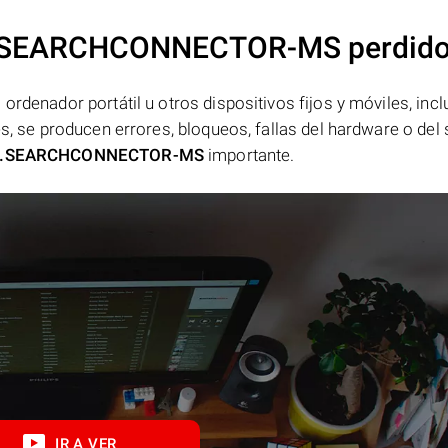
s .SEARCHCONNECTOR-MS perdid
ordenador portátil u otros dispositivos fijos y móviles, incl
es, se producen errores, bloqueos, fallas del hardware o del
.SEARCHCONNECTOR-MS
importante.
IR A VER