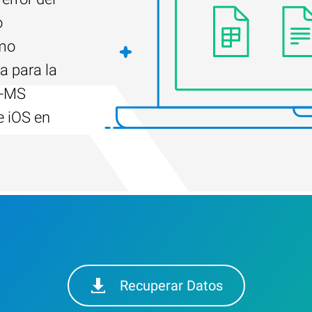
o
ómo
a para la
R-MS
e iOS en
Recuperar Datos