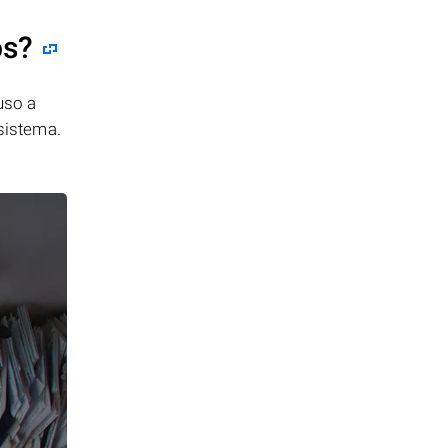
os?
uso a
 sistema.