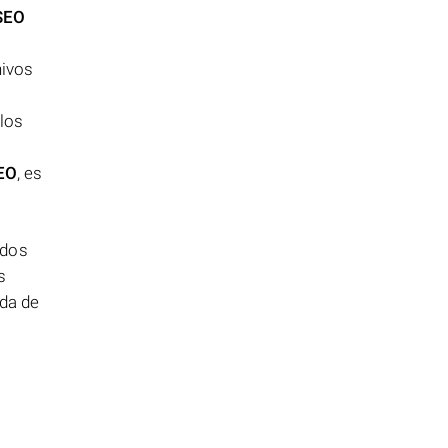
SEO
hivos
los
EO
, es
ados
s
ida de