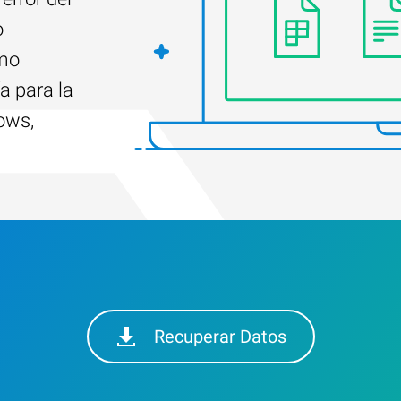
o
ómo
a para la
ows,
Recuperar Datos