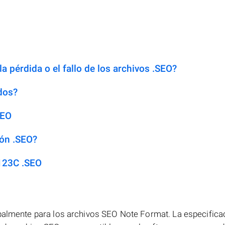
a pérdida o el fallo de los archivos .SEO?
dos?
SEO
ión .SEO?
123C .SEO
ipalmente para los archivos SEO Note Format. La especific