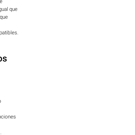
de
gual que
 que
á
atibles.
os
o
pciones
O
.