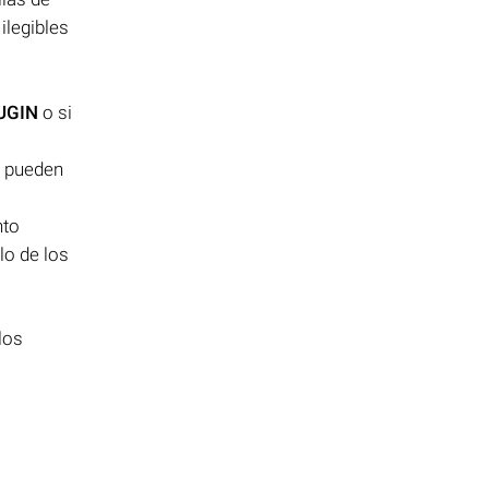
ilegibles
UGIN
o si
, pueden
nto
lo de los
los