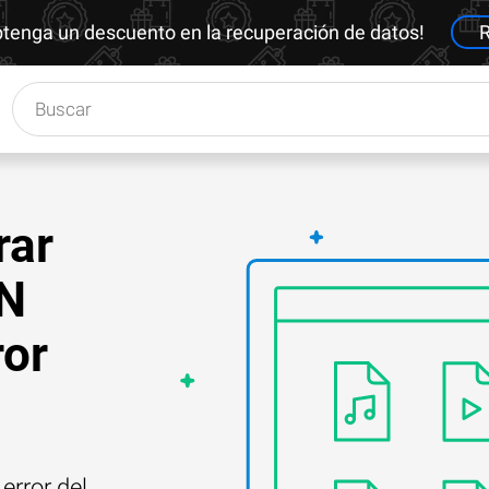
btenga un descuento en la recuperación de datos!
R
rar
IN
ror
error del