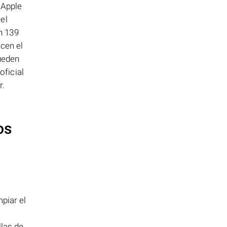
 Apple
el
n 139
icen el
ueden
oficial
r.
os
piar el
llas de