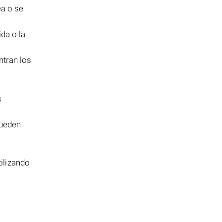
a o se
da o la
ntran los
s
ueden
ilizando