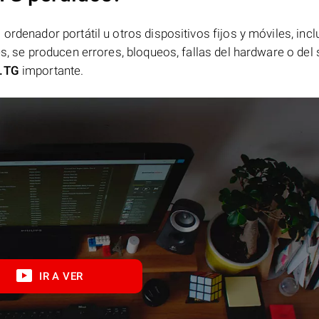
ordenador portátil u otros dispositivos fijos y móviles, incl
es, se producen errores, bloqueos, fallas del hardware o del
.TG
importante.
IR A VER