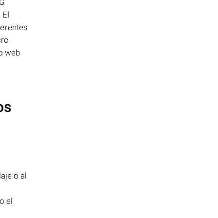
TG
 El
ferentes
cro
io web
os
aje o al
o el