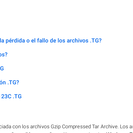
a pérdida o el fallo de los archivos .TG?
os?
TG
ión .TG?
123C .TG
iada con los archivos Gzip Compressed Tar Archive. Los a