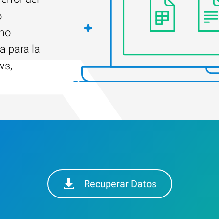
o
ómo
a para la
ws,
Recuperar Datos