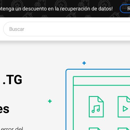
btenga un descuento en la recuperación de datos!
R
 .TG
es
error del