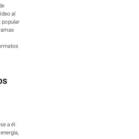
de
ídeo al
s popular
gramas
formatos
os
se a él.
energía,