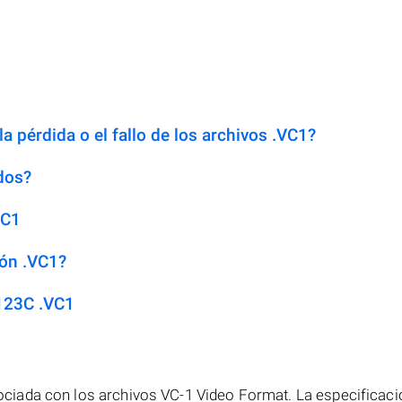
a pérdida o el fallo de los archivos .VC1?
dos?
VC1
ión .VC1?
123C .VC1
iada con los archivos VC-1 Video Format. La especificaci