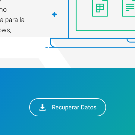
ómo
a para la
ows,
Recuperar Datos