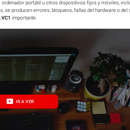
ordenador portátil u otros dispositivos fijos y móviles, incl
es, se producen errores, bloqueos, fallas del hardware o del
.VC1
importante.
IR A VER