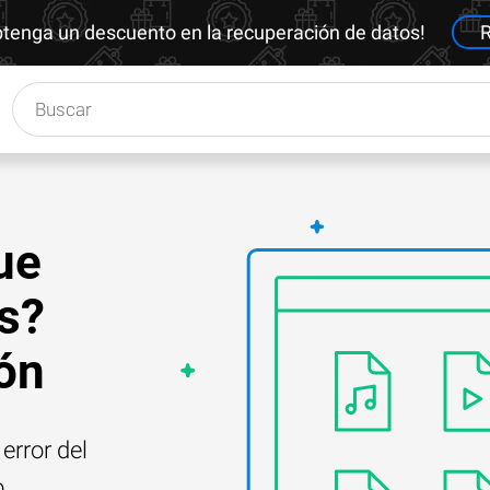
btenga un descuento en la recuperación de datos!
R
ue
s?
ión
error del
o