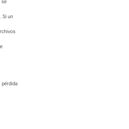
o se
1
. Si un
archivos
de
s
a pérdida