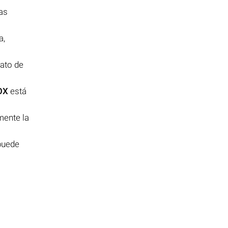
as
a,
ato de
OX
está
mente la
puede