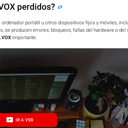
.VOX perdidos?
ordenador portátil u otros dispositivos fijos y móviles, incl
es, se producen errores, bloqueos, fallas del hardware o del
.VOX
importante.
IR A VER