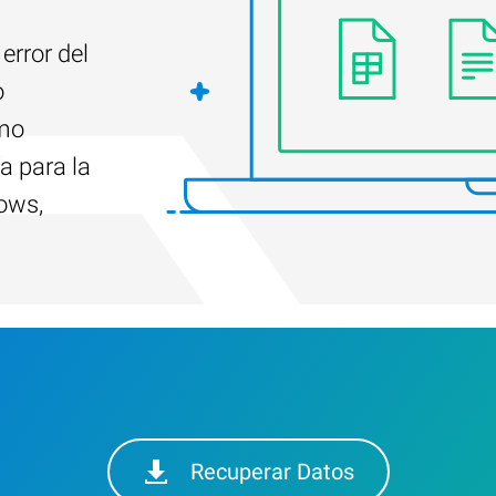
error del
o
ómo
a para la
ows,
Recuperar Datos