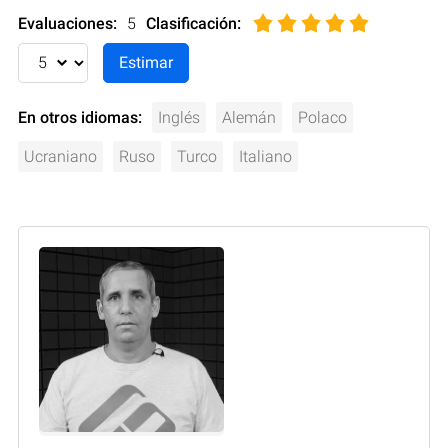
Evaluaciones:
5
Clasificación
:
En otros idiomas:
Inglés
Alemán
Polaco
Ucraniano
Ruso
Turco
Italiano