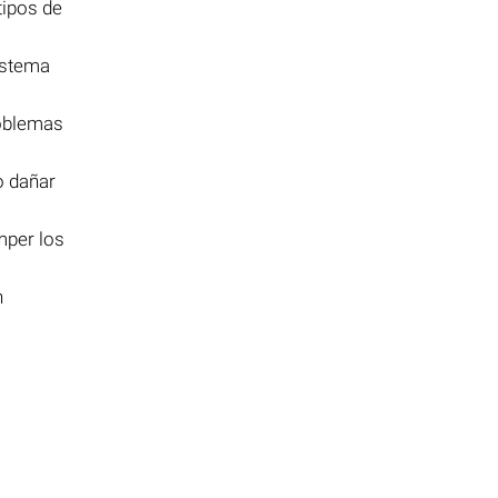
tipos de
istema
roblemas
o dañar
mper los
n