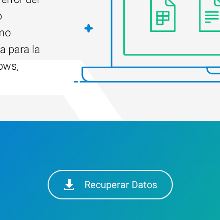
o
ómo
a para la
ows,
Recuperar Datos