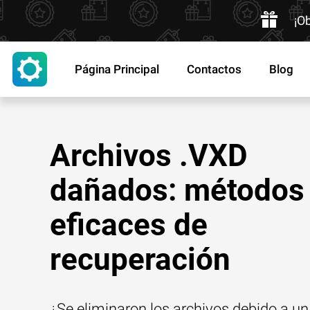
¡O
Página Principal
Contactos
Blog
Archivos .VXD
dañados: métodos
eficaces de
recuperación
¿Se eliminaron los archivos debido a un 