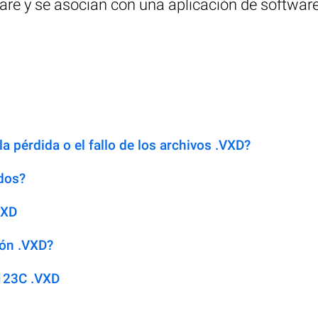
are y se asocian con una aplicación de software 
a pérdida o el fallo de los archivos .VXD?
dos?
VXD
ión .VXD?
123C .VXD