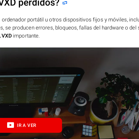
.VXD perdidos?
ordenador portátil u otros dispositivos fijos y móviles, incl
es, se producen errores, bloqueos, fallas del hardware o del
.VXD
importante.
IR A VER