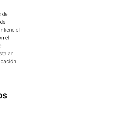
s de
 de
ntiene el
n el
e
stalan
icación
os