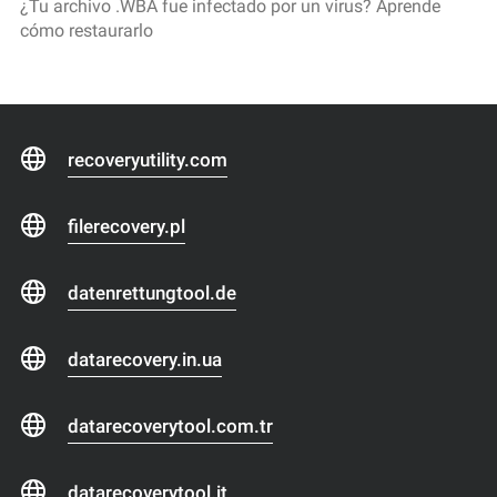
¿Tu archivo .WBA fue infectado por un virus? Aprende
cómo restaurarlo
recoveryutility.com
filerecovery.pl
datenrettungtool.de
datarecovery.in.ua
datarecoverytool.com.tr
datarecoverytool.it