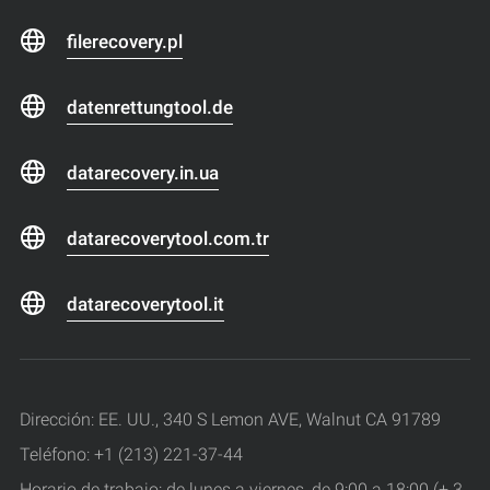
filerecovery.pl
datenrettungtool.de
datarecovery.in.ua
datarecoverytool.com.tr
datarecoverytool.it
Dirección: EE. UU., 340 S Lemon AVE, Walnut CA 91789
Teléfono: +1 (213) 221-37-44
Horario de trabajo: de lunes a viernes, de 9:00 a 18:00 (+ 3