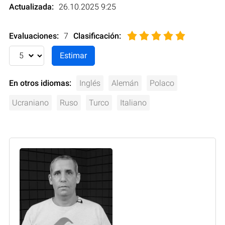
Actualizada:
26.10.2025 9:25
Evaluaciones:
7
Clasificación
:
En otros idiomas:
Inglés
Alemán
Polaco
Ucraniano
Ruso
Turco
Italiano