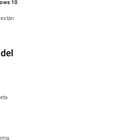
ows 10
.
 están
 del
jeta
tema.