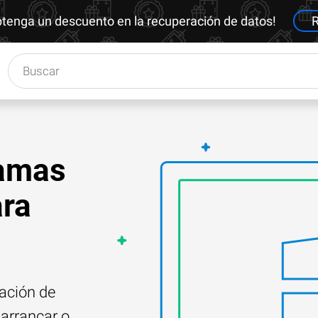
btenga un descuento en la recuperación de datos!
R
ramas
ara
ación de
arrancar o