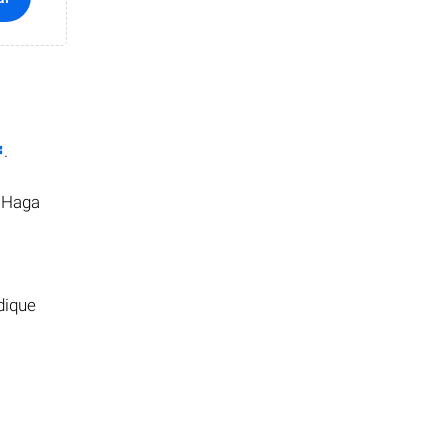
.
. Haga
dique