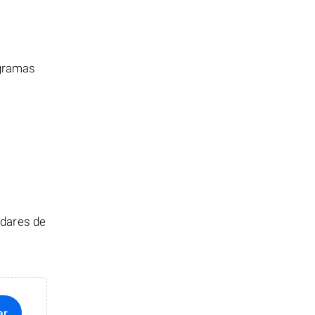
ogramas
ndares de
ar