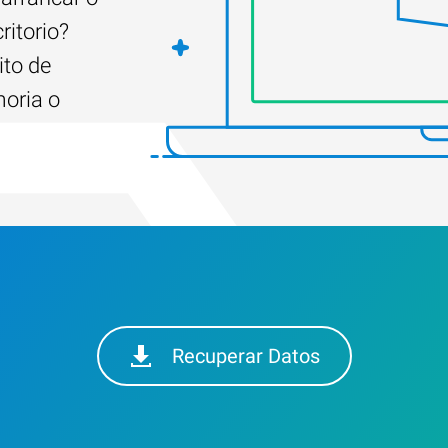
ritorio?
ito de
moria o
Recuperar Datos