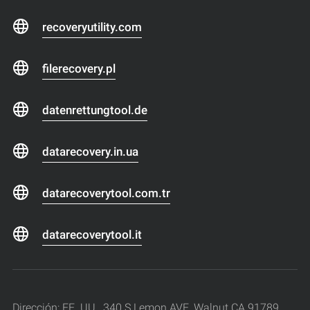
recoveryutility.com
filerecovery.pl
datenrettungtool.de
datarecovery.in.ua
datarecoverytool.com.tr
datarecoverytool.it
Dirección: EE. UU., 340 S Lemon AVE, Walnut CA 91789